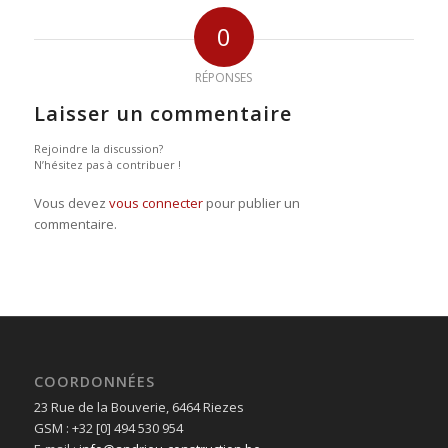
0
RÉPONSES
Laisser un commentaire
Rejoindre la discussion?
N’hésitez pas à contribuer !
Vous devez
vous connecter
pour publier un
commentaire.
COORDONNÉES
23 Rue de la Bouverie, 6464 Riezes
GSM : +32 [0] 494 530 954