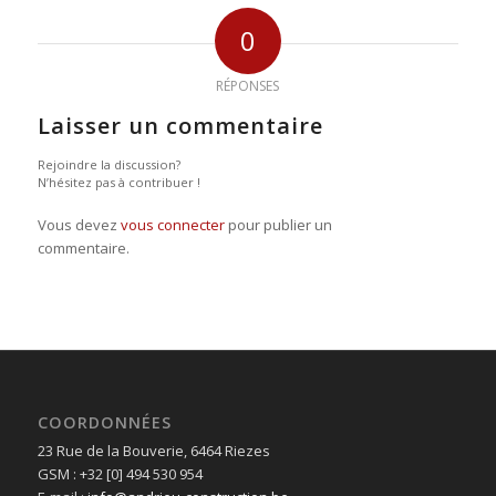
0
RÉPONSES
Laisser un commentaire
Rejoindre la discussion?
N’hésitez pas à contribuer !
Vous devez
vous connecter
pour publier un
commentaire.
COORDONNÉES
23 Rue de la Bouverie, 6464 Riezes
GSM : +32 [0] 494 530 954