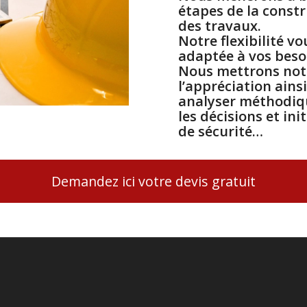
étapes de la constr
des travaux.
Notre flexibilité v
adaptée à vos beso
Nous mettrons notr
l’appréciation ains
analyser méthodiqu
les décisions et in
de sécurité…
Demandez ici votre devis gratuit